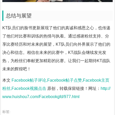
总结与展望
KT队员们的脸书更新展现了他们的真诚和感恩之心，也传递
了他们对比赛和训练的热情与执着。通过感谢粉丝支持、分
享比赛经历和对未来的展望，KT队员们向外界展示了他们的
决心和信念。相信在未来的比赛中，KT战队会继续发光发
热，为粉丝们奉献更加精彩的比赛。让我们一起期待KT战队
未来的辉煌吧！
本文
Facebook帖子评论,Facebook帖子点赞,Facebook主页
粉丝,Facebook视频点击
原创，转载保留链接！网址：
http://
www.huishou7.com/Facebookgfd/977.html
标签: