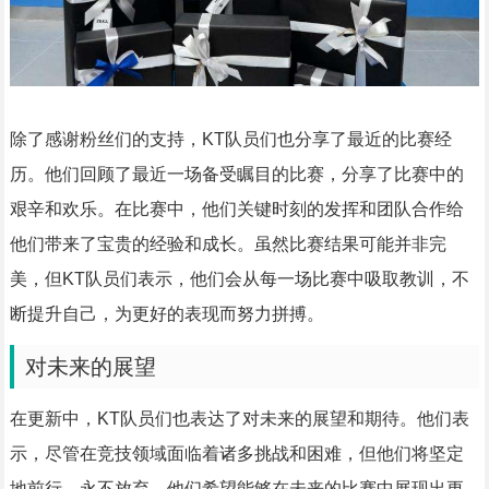
除了感谢粉丝们的支持，KT队员们也分享了最近的比赛经
历。他们回顾了最近一场备受瞩目的比赛，分享了比赛中的
艰辛和欢乐。在比赛中，他们关键时刻的发挥和团队合作给
他们带来了宝贵的经验和成长。虽然比赛结果可能并非完
美，但KT队员们表示，他们会从每一场比赛中吸取教训，不
断提升自己，为更好的表现而努力拼搏。
对未来的展望
在更新中，KT队员们也表达了对未来的展望和期待。他们表
示，尽管在竞技领域面临着诸多挑战和困难，但他们将坚定
地前行，永不放弃。他们希望能够在未来的比赛中展现出更